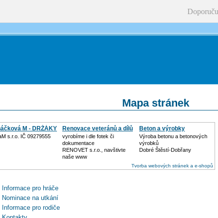
Doporuču
Mapa stránek
áčková M - DRŽÁKY
Renovace veteránů a dílů
Beton a výrobky
M s.r.o. IČ 09279555
vyrobíme i dle fotek či
Výroba betonu a betonových
dokumentace
výrobků
RENOVET s.r.o., navštivte
Dobré Štěstí-Dobřany
naše www
Tvorba webových stránek a e-shopů
Informace pro hráče
Nominace na utkání
Informace pro rodiče
Kontakty