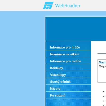
WebSnadno
Informace pro hráče
Nominace na utkání
Informace pro rodiče
Mach
Magda
Kontakty
Videoklipy
Suchý trénink
Názory
Ke stažení